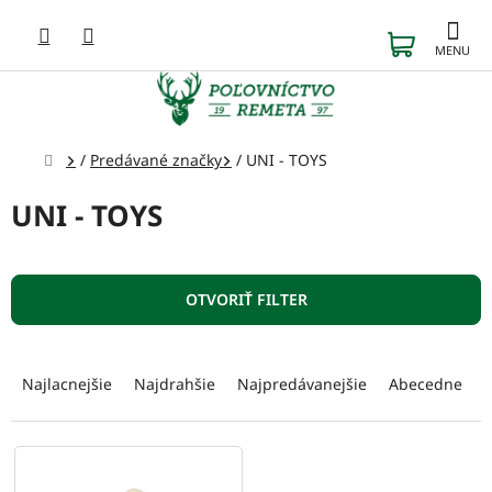
Prejsť
na
NÁKUP
obsah
KOŠÍK
Domov
/
Predávané značky
/
UNI - TOYS
UNI - TOYS
OTVORIŤ FILTER
R
a
Najlacnejšie
Najdrahšie
Najpredávanejšie
Abecedne
d
e
n
V
i
ý