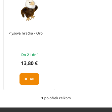
e
p
p
i
r
s
o
p
d
r
u
o
Plyšová hračka - Orol
k
d
t
u
o
k
v
t
Do 21 dní
o
v
13,80 €
DETAIL
1
položiek celkom
O
v
l