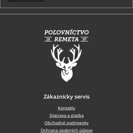
Z
á
p
ä
t
i
e
Zákaznícky servis
Kontakty
Doprava a platba
Obchodné podmienky
Ochrana osobných údajov