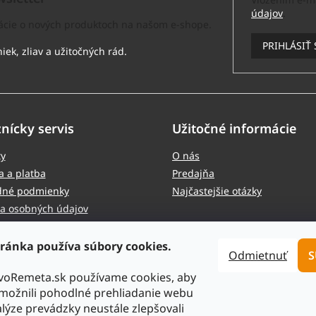
r
údajov
.
v
mácie o nových produktoch na našom e-shope.
k
y
PRIHLÁSIŤ 
v
ý
p
i
s
u
nícky servis
Užitočné informácie
ty
O nás
 a platba
Predajňa
né podmienky
Najčastejšie otázky
a osobných údajov
cia a vrátenie tovaru
ránka používa súbory cookies.
Odmietnuť
S
tvoRemeta.sk používame cookies, aby
ožnili pohodlné prehliadanie webu
lýze prevádzky neustále zlepšovali