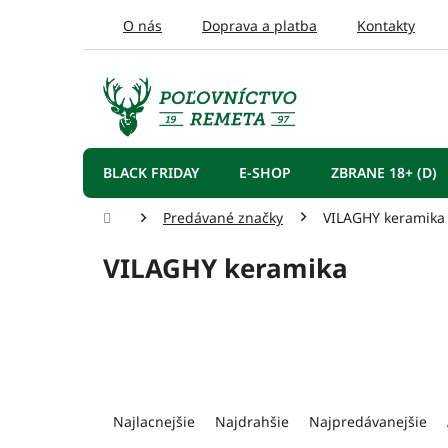
Prejsť
O nás
Doprava a platba
Kontakty
na
obsah
BLACK FRIDAY
E-SHOP
ZBRANE 18+ (D)
Domov
Predávané značky
VILAGHY keramika
VILAGHY keramika
R
a
Najlacnejšie
Najdrahšie
Najpredávanejšie
d