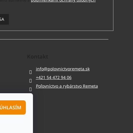
SA
Kontakt
info
@
polovnictvoremeta.sk
+421 54 472 94 06
Poľovníctvo a rybárstvo Remeta
ÚHLASÍM