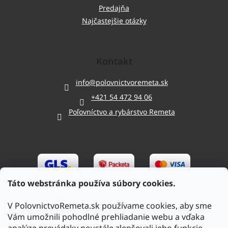
Predajňa
Najčastejšie otázky
Kontakt
info
@
polovnictvoremeta.sk
+421 54 472 94 06
Poľovníctvo a rybárstvo Remeta
Táto webstránka používa súbory cookies.
V PolovnictvoRemeta.sk používame cookies, aby sme
Vám umožnili pohodlné prehliadanie webu a vďaka