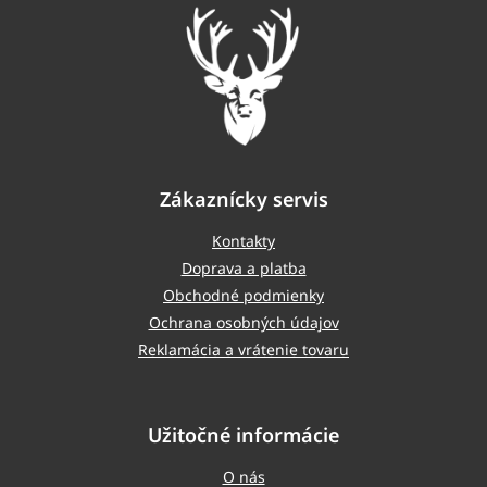
t
i
e
Zákaznícky servis
Kontakty
Doprava a platba
Obchodné podmienky
Ochrana osobných údajov
Reklamácia a vrátenie tovaru
Užitočné informácie
O nás