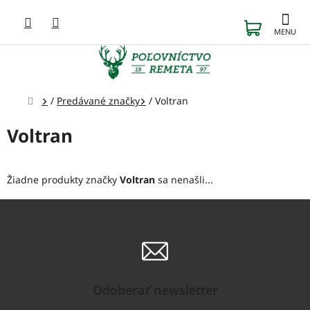
Prejsť
na
NÁKUP
obsah
KOŠÍK
Domov
/
Predávané značky
/
Voltran
Voltran
Žiadne produkty značky
Voltran
sa nenašli...
Odoberať newsletter