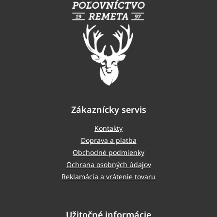
p
ä
t
i
e
Zákaznícky servis
Kontakty
Doprava a platba
Obchodné podmienky
Ochrana osobných údajov
Reklamácia a vrátenie tovaru
Užitočné informácie