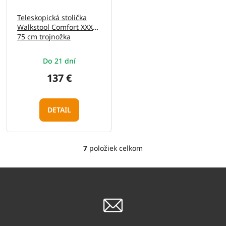
Teleskopická stolička
Walkstool Comfort XXXL
75 cm trojnožka
Do 21 dní
137 €
DETAIL
7
položiek celkom
O
v
l
á
d
a
c
i