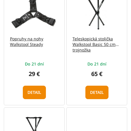
e
p
p
i
r
s
o
p
d
r
u
o
Popruhy na nohy
Teleskopická stolička
k
d
Walkstool Steady
Walkstool Basic 50 cm
t
u
trojnožka
o
k
v
t
Do 21 dní
Do 21 dní
o
v
29 €
65 €
DETAIL
DETAIL