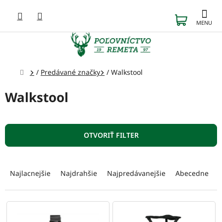
Prejsť
na
NÁKUP
obsah
KOŠÍK
Domov
/
Predávané značky
/
Walkstool
Walkstool
OTVORIŤ FILTER
R
a
Najlacnejšie
Najdrahšie
Najpredávanejšie
Abecedne
d
e
n
V
i
ý