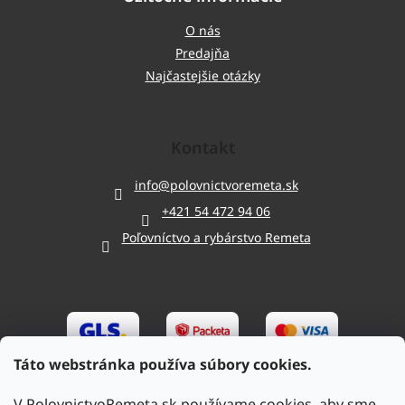
O nás
Predajňa
Najčastejšie otázky
Kontakt
info
@
polovnictvoremeta.sk
+421 54 472 94 06
Poľovníctvo a rybárstvo Remeta
Táto webstránka používa súbory cookies.
V PolovnictvoRemeta.sk používame cookies, aby sme