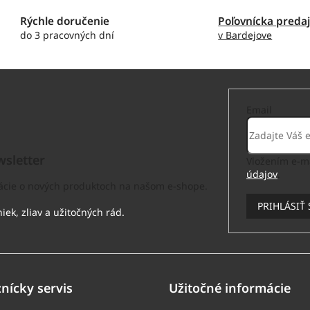
á
d
Rýchle doručenie
Poľovnícka preda
a
do 3 pracovných dní
v Bardejove
c
i
e
p
r
Email
v
k
y
v
sletter
Vložením e-ma
ý
údajov
.
p
mácie o nových produktoch na našom e-shope.
i
s
PRIHLÁSIŤ 
u
nícky servis
Užitočné informácie