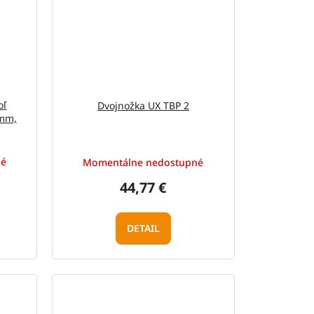
oľ
Dvojnožka UX TBP 2
6mm,
né
Momentálne nedostupné
44,77 €
DETAIL