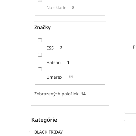
p
i
Na sklade
0
r
s
o
p
d
r
Značky
u
o
k
d
t
u
P
ESS
2
o
k
v
t
Hatsan
1
o
v
Umarex
11
Zobrazených položiek:
14
Preskočiť
Kategórie
kategórie
BLACK FRIDAY