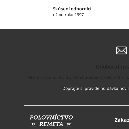
Skúsení odborníci
už od roku 1997
Odoberať new
Vložte svoj e-mail a my Vám budeme zasielať infor
Z
á
Zákaz
p
ä