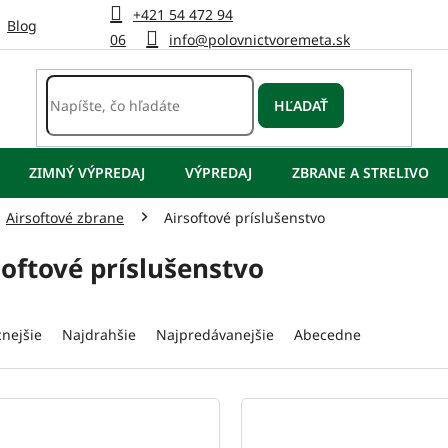
+421 54 472 94
Blog
06
info@polovnictvoremeta.sk
HĽADAŤ
ZIMNÝ VÝPREDAJ
VÝPREDAJ
ZBRANE A STRELIVO
Airsoftové zbrane
Airsoftové príslušenstvo
softové príslušenstvo
cnejšie
Najdrahšie
Najpredávanejšie
Abecedne