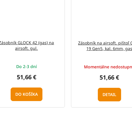
Zásobník GLOCK 42 (gas) na
Zásobník na airsoft. pištoľ 
airsoft. gul.
19 Gen5, kal. 6mm, ga
Do 2-3 dní
Momentálne nedostup
51,66 €
51,66 €
DO KOŠÍKA
DETAIL
O
v
l