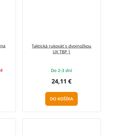
 na
Taktická rukoväť s dvojnožkou
UX TBP 1
né
Do 2-3 dní
24,11 €
DO KOŠÍKA