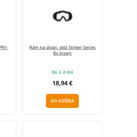
PRY-
Rám na diopt. sklá Striker Series
Rx Insert
Do 2-3 dní
18,94 €
DO KOŠÍKA