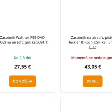
Zásobník Walther P99 DAO
Zásobník na airsoft. pišt
O2) na airsoft. gul. (2.5684.1)
Heckler & Koch USP, kal. 
CO2
Do 2-3 dní
Momentálne nedostup
27,55 €
43,05 €
DO KOŠÍKA
DETAIL