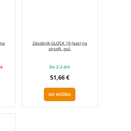
 na
Zásobník GLOCK 19 (gas) na
airsoft. gul.
né
Do 2-3 dní
51,66 €
DO KOŠÍKA