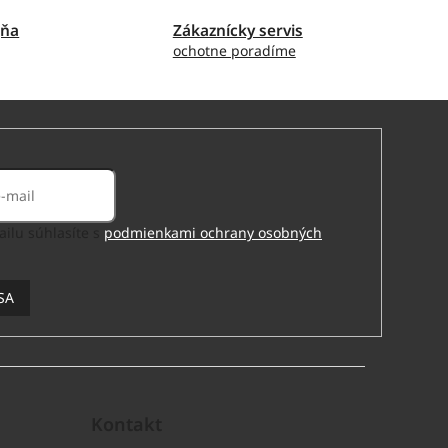
jňa
Zákaznícky servis
ochotne poradíme
ilu súhlasíte s
podmienkami ochrany osobných
SA
Kontakt