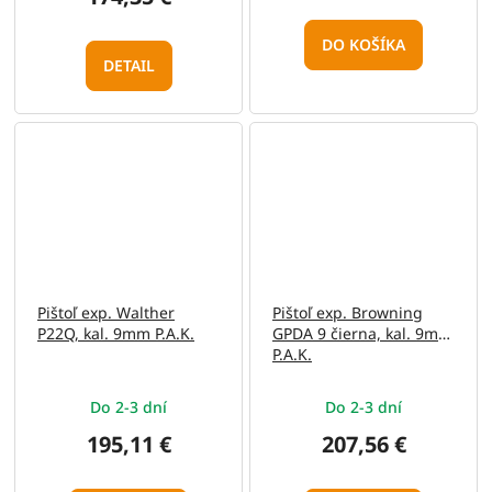
DO KOŠÍKA
DETAIL
Pištoľ exp. Walther
Pištoľ exp. Browning
P22Q, kal. 9mm P.A.K.
GPDA 9 čierna, kal. 9mm
P.A.K.
Do 2-3 dní
Do 2-3 dní
195,11 €
207,56 €