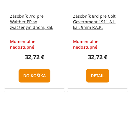
Zásobník 7rd pre
Zásobník 8rd pre Colt
Walther PP so
Government 1911 A1,
zväčšeným dnom, kal.
kal. 9mm P.A.K.
9mm P.A.K.
Momentálne
Momentálne
nedostupné
nedostupné
32,72 €
32,72 €
DO KOŠÍKA
DETAIL