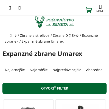
Prejsť
na
NÁKUP
obsah
KOŠÍK
Domov
/
Zbrane a strelivo
/
Zbrane D (18+)
/
Expanzné
zbrane
/
Expanzné zbrane Umarex
Expanzné zbrane Umarex
R
a
Najlacnejšie
Najdrahšie
Najpredávanejšie
Abecedne
d
e
n
OTVORIŤ FILTER
i
e
V
p
ý
r