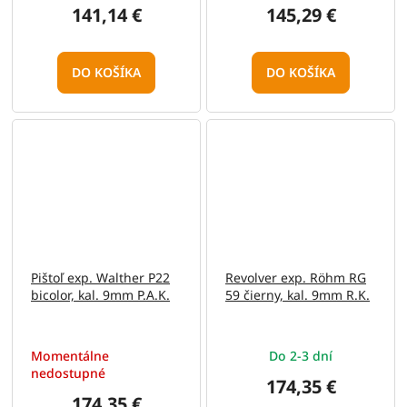
141,14 €
145,29 €
DO KOŠÍKA
DO KOŠÍKA
Pištoľ exp. Walther P22
Revolver exp. Röhm RG
bicolor, kal. 9mm P.A.K.
59 čierny, kal. 9mm R.K.
Momentálne
Do 2-3 dní
nedostupné
174,35 €
174,35 €