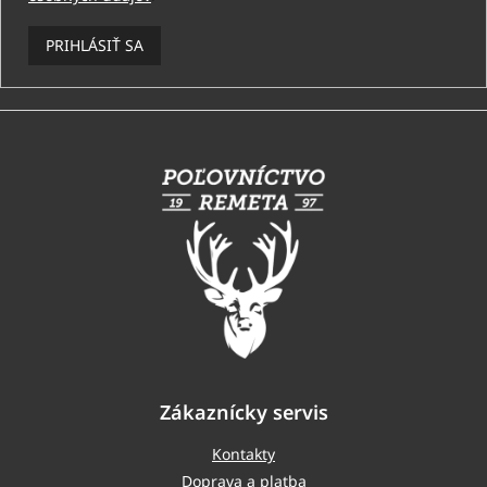
PRIHLÁSIŤ SA
Z
á
p
ä
t
i
e
Zákaznícky servis
Kontakty
Doprava a platba