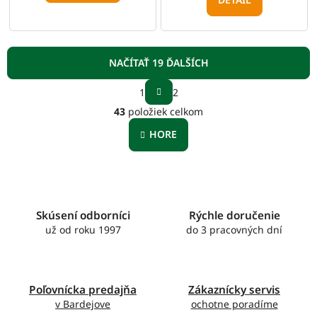
NAČÍTAŤ 19 ĎALŠÍCH
S
1
2
t
O
r
43
položiek celkom
v
á
l
n
HORE
á
k
o
d
v
a
a
c
n
i
i
e
Skúsení odborníci
Rýchle doručenie
e
p
už od roku 1997
do 3 pracovných dní
r
v
k
y
Poľovnícka predajňa
Zákaznícky servis
v
v Bardejove
ochotne poradíme
ý