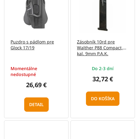
p
o
i
d
s
u
p
k
r
t
o
o
Puzdro s pádlom pre
Zásobník 10rd pre
d
v
Glock 17/19
Walther P88 Compact,
u
kal. 9mm P.A.K.
k
t
Momentálne
Do 2-3 dní
o
nedostupné
v
32,72 €
26,69 €
DO KOŠÍKA
DETAIL