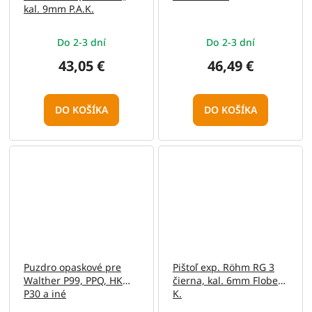
kal. 9mm P.A.K.
Do 2-3 dní
Do 2-3 dní
43,05 €
46,49 €
DO KOŠÍKA
DO KOŠÍKA
Puzdro opaskové pre
Pištoľ exp. Röhm RG 3
Walther P99, PPQ, HK
čierna, kal. 6mm Flobert
P30 a iné
K.