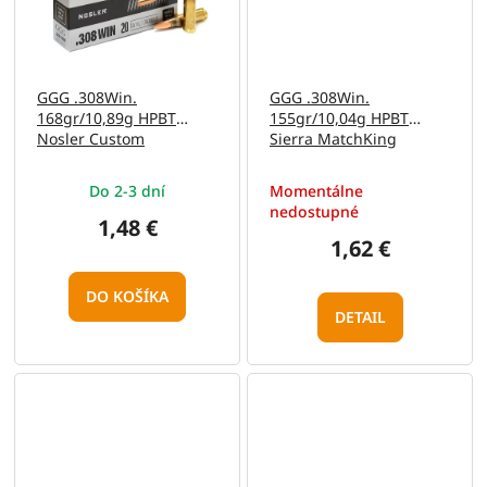
GGG .308Win.
GGG .308Win.
168gr/10,89g HPBT
155gr/10,04g HPBT
Nosler Custom
Sierra MatchKing
Competition (GPX13No)
(GPX12)
Do 2-3 dní
Momentálne
nedostupné
1,48 €
1,62 €
DO KOŠÍKA
DETAIL