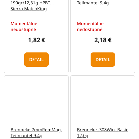
190gr/12,31g HPBT
Teilmantel 9,4g
Sierra MatchKing
(GPX17)
Momentálne
Momentálne
nedostupné
nedostupné
1,82 €
2,18 €
DETAIL
DETAIL
Brenneke 7mmRemMag.
Brenneke .308Win. Basic
Teilmantel 9,4g
12,0g