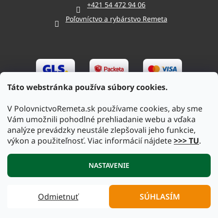
+421 54 472 94 06
Poľovníctvo a rybárstvo Remeta
Táto webstránka používa súbory cookies.
V PolovnictvoRemeta.sk používame cookies, aby sme
Vám umožnili pohodlné prehliadanie webu a vďaka
analýze prevádzky neustále zlepšovali jeho funkcie,
výkon a použiteľnosť. Viac informácií nájdete
>>> TU
.
Vytvoril Shoptet
|
Upravil Balkys
NASTAVENIE
Copyright 2026
PolovnictvoRemeta.sk
. Všetky práva
Odmietnuť
SÚHLASÍM
vyhradené.
Upraviť nastavenie cookies