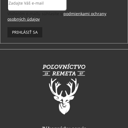
Vložením e-mailu súhlasíte s
podmienkami ochrany
osobných údajov
.
PRIHLÁSIŤ SA
Z
á
p
ä
t
i
e