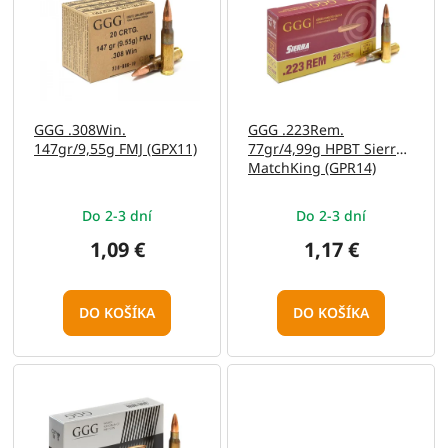
p
o
i
d
s
u
p
k
r
t
o
o
GGG .308Win.
GGG .223Rem.
d
v
147gr/9,55g FMJ (GPX11)
77gr/4,99g HPBT Sierra
u
MatchKing (GPR14)
k
t
Do 2-3 dní
Do 2-3 dní
o
v
1,09 €
1,17 €
DO KOŠÍKA
DO KOŠÍKA