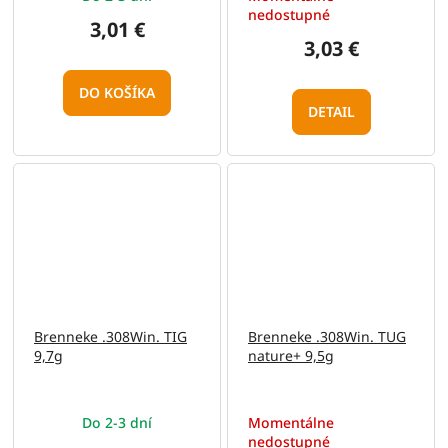
nedostupné
3,01 €
3,03 €
DO KOŠÍKA
DETAIL
Brenneke .308Win. TIG
Brenneke .308Win. TUG
9,7g
nature+ 9,5g
Do 2-3 dní
Momentálne
nedostupné