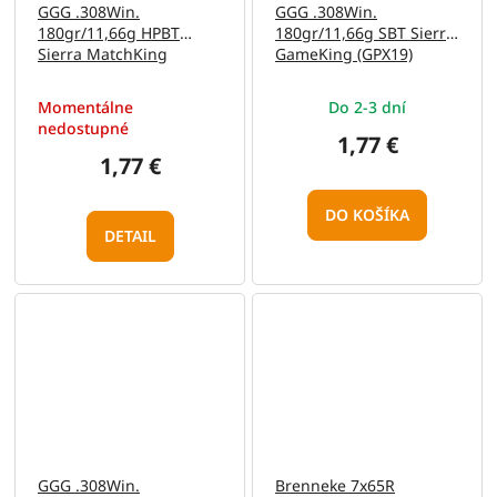
GGG .308Win.
GGG .308Win.
180gr/11,66g HPBT
180gr/11,66g SBT Sierra
Sierra MatchKing
GameKing (GPX19)
(GPX16)
Momentálne
Do 2-3 dní
nedostupné
1,77 €
1,77 €
DO KOŠÍKA
DETAIL
GGG .308Win.
Brenneke 7x65R