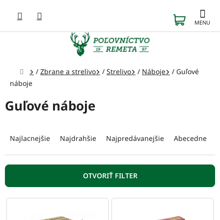
Prejsť
na
NÁKUP
obsah
KOŠÍK
Domov
/
Zbrane a strelivo
/
Strelivo
/
Náboje
/
Guľové
náboje
Guľové náboje
R
a
Najlacnejšie
Najdrahšie
Najpredávanejšie
Abecedne
d
e
n
OTVORIŤ FILTER
i
e
V
p
ý
r