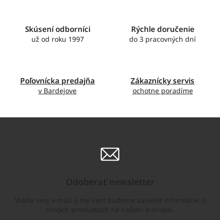
l
á
d
Skúsení odborníci
Rýchle doručenie
a
c
už od roku 1997
do 3 pracovných dní
i
e
p
r
Poľovnícka predajňa
Zákaznícky servis
v
v Bardejove
ochotne poradíme
k
y
v
ý
p
i
s
u
Odoberať newsletter
Vložte svoj e-mail a my Vám budeme zasielať informácie o
nových produktoch na našom e-shope.