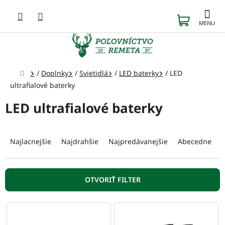
Prejsť
na
NÁKUP
obsah
KOŠÍK
Domov
/
Doplnky
/
Svietidlá
/
LED baterky
/
LED
ultrafialové baterky
LED ultrafialové baterky
R
a
Najlacnejšie
Najdrahšie
Najpredávanejšie
Abecedne
d
e
n
OTVORIŤ FILTER
i
e
V
p
ý
r