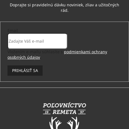
Email
Vložením e-mailu súhlasíte s
podmienkami ochrany
osobných údajov
.
PRIHLÁSIŤ SA
Z
á
p
ä
t
i
e