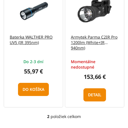
p
o
i
d
s
u
p
k
r
t
o
o
Baterka WALTHER PRO
Armytek Parma C2IR Pro
d
v
UV5 (IR 395nm)
1200lm (White+IR
u
940nm)
k
t
Do 2-3 dní
Momentálne
o
nedostupné
v
55,97 €
153,66 €
DO KOŠÍKA
DETAIL
2
položiek celkom
O
v