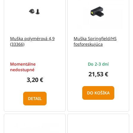
p
o
i
d
s
u
p
k
r
t
o
o
Muška polymérová 4,9
Muška Springfield/HS
d
v
(33366)
fosforeskujúca
u
k
t
Momentálne
Do 2-3 dní
o
nedostupné
v
21,53 €
3,20 €
DO KOŠÍKA
DETAIL