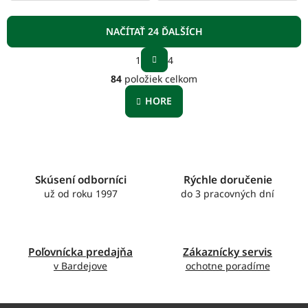
NAČÍTAŤ 24 ĎALŠÍCH
S
1
4
t
O
r
84
položiek celkom
v
á
l
n
HORE
á
k
o
d
v
a
a
c
n
i
i
e
Skúsení odborníci
Rýchle doručenie
e
p
už od roku 1997
do 3 pracovných dní
r
v
k
y
Poľovnícka predajňa
Zákaznícky servis
v
v Bardejove
ochotne poradíme
ý
p
i
s