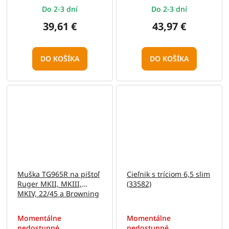
Do 2-3 dní
Do 2-3 dní
39,61 €
43,97 €
DO KOŠÍKA
DO KOŠÍKA
Muška TG965R na pištoľ
Cieľnik s tríciom 6,5 slim
Ruger MKII, MKIII,
(33582)
MKIV, 22/45 a Browning
Buck Mark
Momentálne
Momentálne
nedostupné
nedostupné