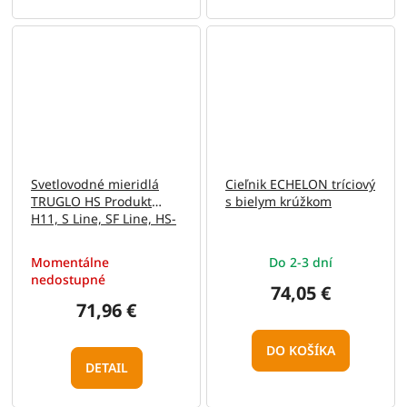
Svetlovodné mieridlá
Cieľnik ECHELON tríciový
TRUGLO HS Produkt
s bielym krúžkom
H11, S Line, SF Line, HS-
9 G2 Line
Momentálne
Do 2-3 dní
nedostupné
74,05 €
71,96 €
DO KOŠÍKA
DETAIL