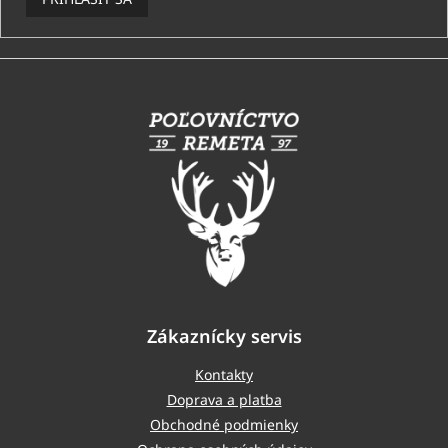
Z
á
p
ä
t
i
e
Zákaznícky servis
Kontakty
Doprava a platba
Obchodné podmienky