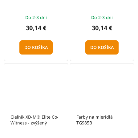
Do 2-3 dní
Do 2-3 dní
30,14 €
30,14 €
DO KOŠÍKA
DO KOŠÍKA
Cieľnik XD-M® Elite Co-
Farby na mieridlá
Witness - zvýšený
TG985B