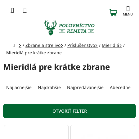
Prejsť
na
NÁKUP
obsah
KOŠÍK
Domov
/
Zbrane a strelivo
/
Príslušenstvo
/
Mieridlá
/
Mieridlá pre krátke zbrane
Mieridlá pre krátke zbrane
R
a
Najlacnejšie
Najdrahšie
Najpredávanejšie
Abecedne
d
e
n
OTVORIŤ FILTER
i
e
V
p
ý
r