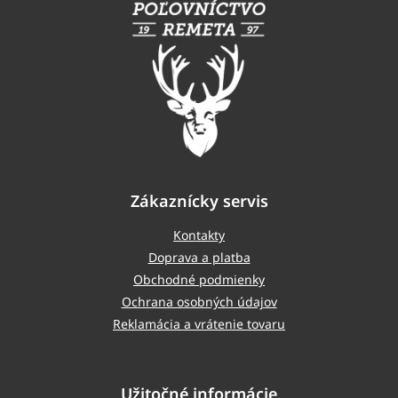
p
ä
t
i
e
Zákaznícky servis
Kontakty
Doprava a platba
Obchodné podmienky
Ochrana osobných údajov
Reklamácia a vrátenie tovaru
Užitočné informácie