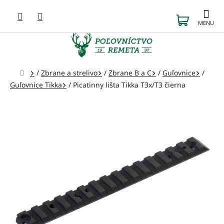
Prejsť
na
NÁKUP
obsah
KOŠÍK
Domov
/
Zbrane a strelivo
/
Zbrane B a C
/
Guľovnice
/
Guľovnice Tikka
/
Picatinny lišta Tikka T3x/T3 čierna