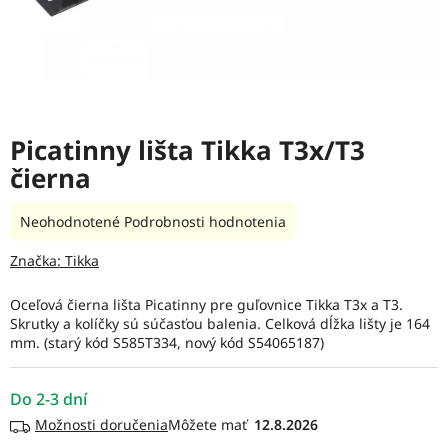
Picatinny lišta Tikka T3x/T3
čierna
Priemerné
Neohodnotené
Podrobnosti hodnotenia
hodnotenie
produktu
Značka:
Tikka
je
0,0
Oceľová čierna lišta Picatinny pre guľovnice Tikka T3x a T3.
z
Skrutky a kolíčky sú súčasťou balenia. Celková dĺžka lišty je 164
5
mm. (starý kód S585T334, nový kód S54065187)
hviezdičiek.
Do 2-3 dní
Možnosti doručenia
12.8.2026