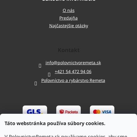
O nás
Predajňa
Najčastejšie otázky
Kontakt
info
@
polovnictvoremeta.sk
+421 54 472 94 06
Poľovníctvo a rybárstvo Remeta
Táto webstránka používa súbory cookies.
V PolovnictvoRemeta.sk používame cookies, aby sme