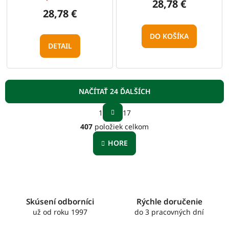
28,78 €
28,78 €
DO KOŠÍKA
DETAIL
NAČÍTAŤ 24 ĎALŠÍCH
S
1
17
t
O
r
407
položiek celkom
v
á
l
n
HORE
á
k
o
d
v
a
a
c
n
i
i
e
Skúsení odborníci
Rýchle doručenie
e
p
už od roku 1997
do 3 pracovných dní
r
v