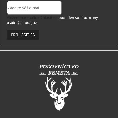
Vložením e-mailu súhlasíte s
podmienkami ochrany
osobných údajov
.
PRIHLÁSIŤ SA
Z
á
p
ä
t
i
e