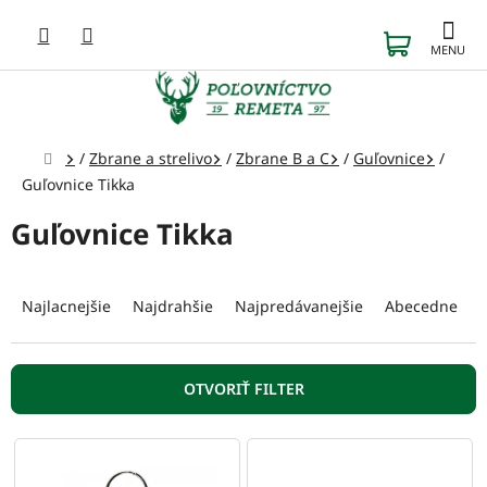
Prejsť
na
NÁKUP
obsah
KOŠÍK
Domov
/
Zbrane a strelivo
/
Zbrane B a C
/
Guľovnice
/
Guľovnice Tikka
Guľovnice Tikka
R
a
Najlacnejšie
Najdrahšie
Najpredávanejšie
Abecedne
d
e
n
OTVORIŤ FILTER
i
e
V
p
ý
r