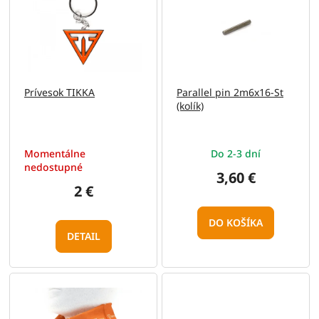
p
o
i
d
s
u
p
k
r
t
o
o
Prívesok TIKKA
Parallel pin 2m6x16-St
d
v
(kolík)
u
k
t
Momentálne
Do 2-3 dní
o
nedostupné
v
3,60 €
2 €
DO KOŠÍKA
DETAIL