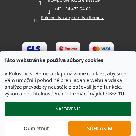
+421 54 472 94 06
Poľovníctvo a rybárstvo Remeta
Táto webstránka používa súbory cookies.
V PolovnictvoRemeta.sk používame cookies, aby sme
Vám umožnili pohodlné prehliadanie webu a vďaka
analýze prevádzky neustále zlepšovali jeho funkcie,
výkon a použiteľnosť. Viac informácií nájdete
>>> TU
.
Vytvoril Shoptet
|
Upravil Balkys
NASTAVENIE
Copyright 2026
PolovnictvoRemeta.sk
. Všetky práva
Odmietnuť
SÚHLASÍM
vyhradené.
Upraviť nastavenie cookies