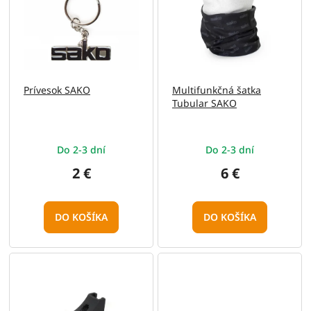
p
o
i
d
s
u
p
k
r
t
o
o
Prívesok SAKO
Multifunkčná šatka
d
v
Tubular SAKO
u
k
t
Do 2-3 dní
Do 2-3 dní
o
v
2 €
6 €
DO KOŠÍKA
DO KOŠÍKA