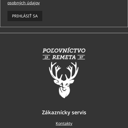
osobných údajov
.
PRIHLÁSIŤ SA
Z
á
p
ä
t
i
e
Zákaznícky servis
Kontakty