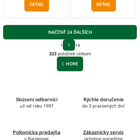
DETAIL
DETAIL
NAČÍTAŤ 24 ĎALŠÍCH
S
1
14
t
O
r
323
položiek celkom
v
á
l
n
HORE
á
k
o
d
v
a
a
c
n
i
i
e
Skúsení odborníci
Rýchle doručenie
e
p
už od roku 1997
do 3 pracovných dní
r
v
k
y
Poľovnícka predajňa
Zákaznícky servis
v
v Bardejove
ochotne poradíme
ý