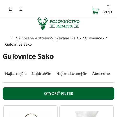
Prejsť
na
NÁKUP
obsah
KOŠÍK
Domov
/
Zbrane a strelivo
/
Zbrane B a C
/
Guľovnice
/
Guľovnice Sako
Guľovnice Sako
R
a
Najlacnejšie
Najdrahšie
Najpredávanejšie
Abecedne
d
e
n
OTVORIŤ FILTER
i
e
V
p
ý
r