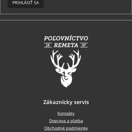
PRIHLÁSIŤ SA
Z
á
p
ä
t
i
e
Zákaznícky servis
Kontakty
Doprava a platba
Obchodné podmienky