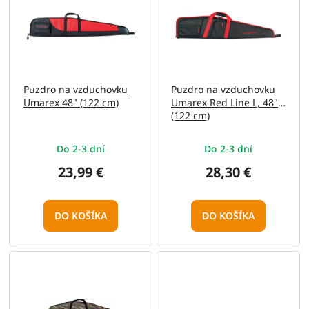
p
o
i
d
s
u
p
k
r
t
o
o
Puzdro na vzduchovku
Puzdro na vzduchovku
d
v
Umarex 48" (122 cm)
Umarex Red Line L, 48"
u
(122 cm)
k
t
Do 2-3 dní
Do 2-3 dní
o
v
23,99 €
28,30 €
DO KOŠÍKA
DO KOŠÍKA