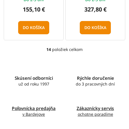
155,10 €
327,80 €
DO KOŠÍKA
DO KOŠÍKA
14
položiek celkom
O
v
l
á
d
Skúsení odborníci
Rýchle doručenie
a
c
už od roku 1997
do 3 pracovných dní
i
e
p
r
Poľovnícka predajňa
Zákaznícky servis
v
v Bardejove
ochotne poradíme
k
y
v