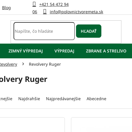
+421 54 472 94
Blog
06
info@polovnictvoremeta.sk
HĽADAŤ
ZIMNÝ VÝPREDAJ
VÝPREDAJ
ZBRANE A STRELIVO
Revolvery
Revolvery Ruger
olvery Ruger
cnejšie
Najdrahšie
Najpredávanejšie
Abecedne