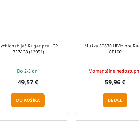
Rýchlonabíjač Ruger pre LCR
Muška 80630 HiViz pre Ru
.357/.38 (12051)
GP100
Do 2-3 dní
Momentálne nedostup
49,57 €
59,96 €
DO KOŠÍKA
DETAIL