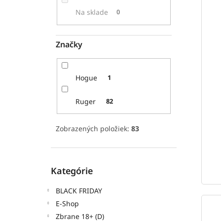
p
i
Na sklade
0
r
s
o
p
d
r
Značky
u
o
k
d
t
u
Hogue
1
o
k
v
t
Ruger
82
o
v
Zobrazených položiek:
83
Preskočiť
Kategórie
kategórie
BLACK FRIDAY
E-Shop
Zbrane 18+ (D)