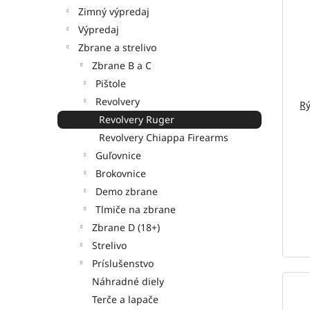
Zimný výpredaj
Výpredaj
Zbrane a strelivo
Zbrane B a C
Pištole
Revolvery
Rý
Revolvery Ruger
Revolvery Chiappa Firearms
Guľovnice
Brokovnice
Demo zbrane
Tlmiče na zbrane
Zbrane D (18+)
Strelivo
Príslušenstvo
Náhradné diely
Terče a lapače