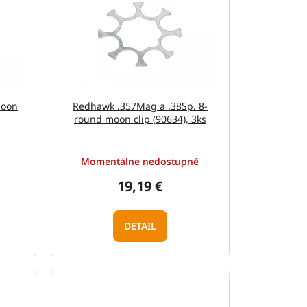
moon
Redhawk .357Mag a .38Sp. 8-
round moon clip (90634), 3ks
Momentálne nedostupné
19,19 €
DETAIL