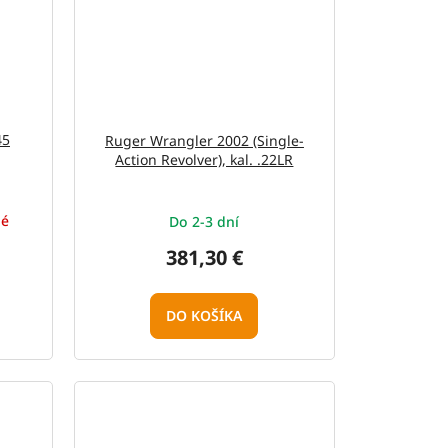
45
Ruger Wrangler 2002 (Single-
Action Revolver), kal. .22LR
né
Do 2-3 dní
381,30 €
DO KOŠÍKA