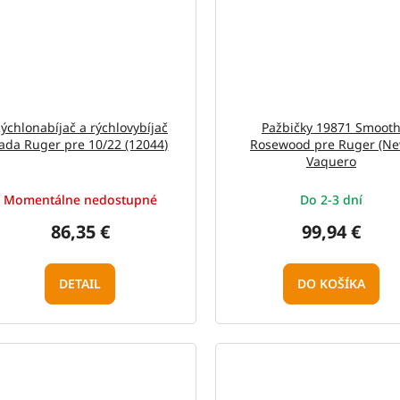
ýchlonabíjač a rýchlovybíjač
Pažbičky 19871 Smoot
ada Ruger pre 10/22 (12044)
Rosewood pre Ruger (Ne
Vaquero
Momentálne nedostupné
Do 2-3 dní
86,35 €
99,94 €
DETAIL
DO KOŠÍKA