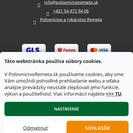
info
@
polovnictvoremeta.sk
+421 54 472 94 06
Poľovníctvo a rybárstvo Remeta
Táto webstránka používa súbory cookies.
V PolovnictvoRemeta.sk používame cookies, aby sme
Vám umožnili pohodlné prehliadanie webu a vďaka
analýze prevádzky neustále zlepšovali jeho funkcie,
výkon a použiteľnosť. Viac informácií nájdete
>>> TU
.
Vytvoril Shoptet
|
Upravil Balkys
NASTAVENIE
Copyright 2026
PolovnictvoRemeta.sk
. Všetky práva
Odmietnuť
SÚHLASÍM
vyhradené.
Upraviť nastavenie cookies