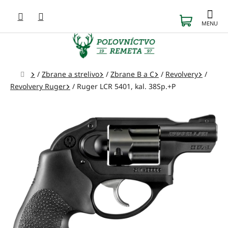
Prejsť
na
NÁKUP
obsah
KOŠÍK
Domov
/
Zbrane a strelivo
/
Zbrane B a C
/
Revolvery
/
Revolvery Ruger
/
Ruger LCR 5401, kal. 38Sp.+P