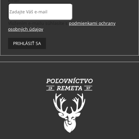
Email
Vložením e-mailu súhlasíte s
podmienkami ochrany
osobných údajov
.
PRIHLÁSIŤ SA
Z
á
p
ä
t
i
e