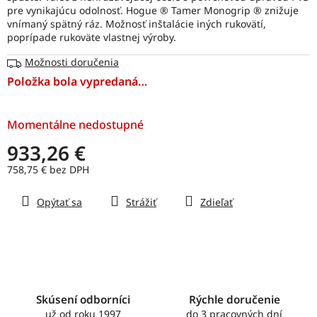
pre vynikajúcu odolnosť. Hogue ® Tamer Monogrip ® znižuje
vnímaný spätný ráz. Možnosť inštalácie iných rukovätí,
poprípade rukoväte vlastnej výroby.
Možnosti doručenia
Položka bola vypredaná…
Momentálne nedostupné
933,26 €
758,75 € bez DPH
Jednotková
Opýtať sa
Strážiť
Zdieľať
cena:
Skúsení odborníci
Rýchle doručenie
už od roku 1997
do 3 pracovných dní