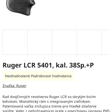
Ruger LCR 5401, kal. 38Sp.+P
Priemerné
Neohodnotené
Podrobnosti hodnotenia
hodnotenie
produktu
Značka:
Ruger
je
0,0
Rad dvojčinných revolverov Ruger LCR so skrytým bicím
z
kohútom. Monolitický rám s integrovaným cieľnikom.
5
Patentovaná vačka znižujúca trenie pre hladké stlačenie
hviezdičiek.
spúšte. Valec z nehrdzavejúcej ocele s povrchovou úpravou PVD