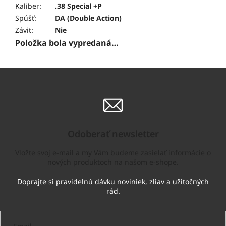
Kaliber
:
.38 Special +P
Spúšť
:
DA (Double Action)
Závit
:
Nie
Položka bola vypredaná…
Odoberať newsletter
Vložte svoj e-mail a my Vám budeme zasielať informácie o
nových produktoch na našom e-shope.