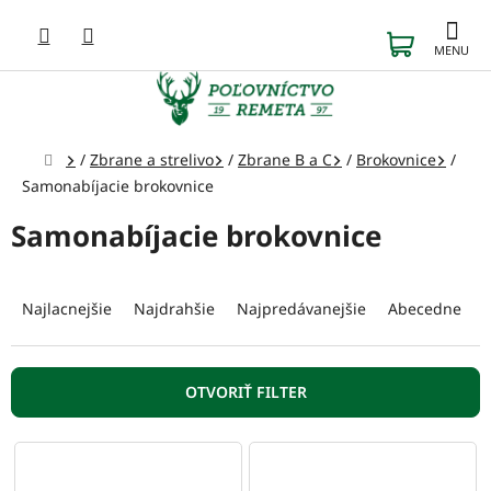
Prejsť
na
NÁKUP
obsah
KOŠÍK
Domov
/
Zbrane a strelivo
/
Zbrane B a C
/
Brokovnice
/
Samonabíjacie brokovnice
Samonabíjacie brokovnice
R
a
Najlacnejšie
Najdrahšie
Najpredávanejšie
Abecedne
d
e
n
OTVORIŤ FILTER
i
e
V
p
ý
r