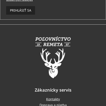
PRIHLÁSIŤ SA
Z
á
p
ä
t
i
e
Zákaznícky servis
Kontakty
Doprava a platba