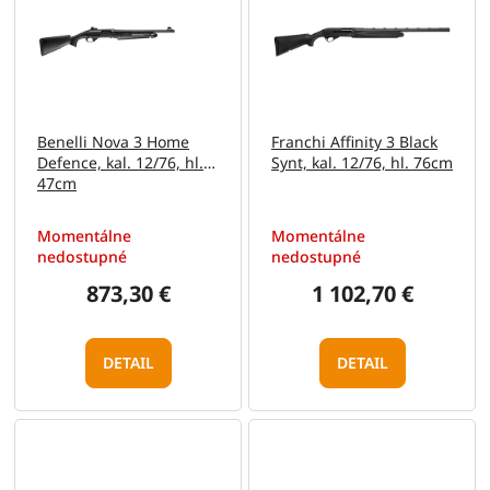
p
o
i
d
s
u
p
k
r
t
o
o
Benelli Nova 3 Home
Franchi Affinity 3 Black
d
v
Defence, kal. 12/76, hl.
Synt, kal. 12/76, hl. 76cm
u
47cm
k
t
Momentálne
Momentálne
o
nedostupné
nedostupné
v
873,30 €
1 102,70 €
DETAIL
DETAIL