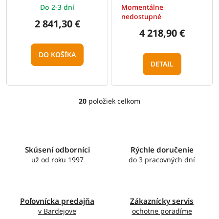
Do 2-3 dní
Momentálne
nedostupné
2 841,30 €
4 218,90 €
DO KOŠÍKA
DETAIL
20
položiek celkom
O
v
l
á
d
Skúsení odborníci
Rýchle doručenie
a
c
už od roku 1997
do 3 pracovných dní
i
e
p
r
Poľovnícka predajňa
Zákaznícky servis
v
v Bardejove
ochotne poradíme
k