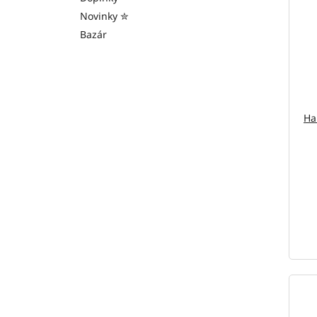
Novinky ✮
Bazár
Ha