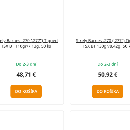
rely Barnes .270 (.277") Tipped
Strely Barnes .270 (.277") T
TSX BT 110gr/7,13g, 50 ks
TSX BT 130gr/8,42g, 50 
Do 2-3 dní
Do 2-3 dní
48,71 €
50,92 €
DO KOŠÍKA
DO KOŠÍKA