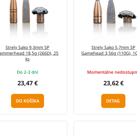
Strely Sako 9,3mm SP
Strely Sako 5,7mm SP
ammerhead 18,5g (266D), 25
Gamehead 3,56g (110G), 10
ks
Do 2-3 dní
Momentálne nedostup
23,47 €
23,62 €
DO KOŠÍKA
DETAIL