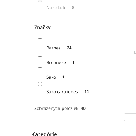
p
i
Na sklade
0
r
s
o
p
d
r
Značky
u
o
k
d
t
u
Barnes
24
o
k
H
v
t
Brenneke
1
o
v
Sako
1
Sako cartridges
14
Zobrazených položiek:
40
Preskočiť
Kategórie
kategórie