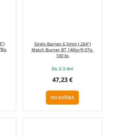
4")
Strely Barnes 6,5mm (.264")
78g,
Match Burner BT 140gr/9,07g,
100 ks
Do 2-3 dní
47,23 €
DO KOŠÍKA