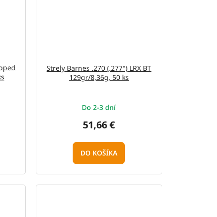
ipped
Strely Barnes .270 (.277") LRX BT
ks
129gr/8,36g, 50 ks
Do 2-3 dní
51,66 €
DO KOŠÍKA