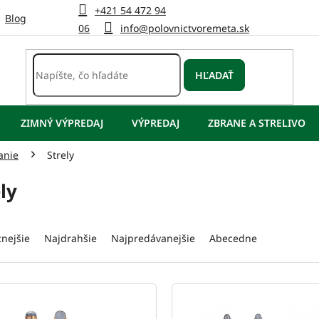
+421 54 472 94
Blog
06
info@polovnictvoremeta.sk
HĽADAŤ
ZIMNÝ VÝPREDAJ
VÝPREDAJ
ZBRANE A STRELIVO
anie
Strely
ly
cnejšie
Najdrahšie
Najpredávanejšie
Abecedne