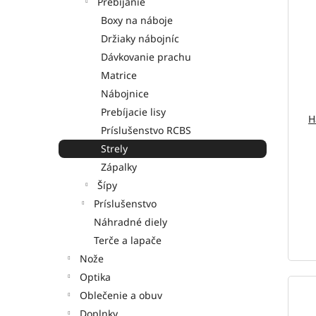
Prebíjanie
Boxy na náboje
Držiaky nábojníc
Dávkovanie prachu
Matrice
Nábojnice
Prebíjacie lisy
H
Príslušenstvo RCBS
Strely
Zápalky
Šípy
Príslušenstvo
Náhradné diely
Terče a lapače
Nože
Optika
Oblečenie a obuv
Doplnky