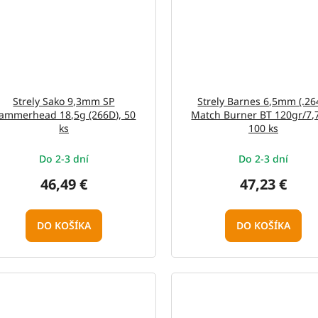
Strely Sako 9,3mm SP
Strely Barnes 6,5mm (.26
ammerhead 18,5g (266D), 50
Match Burner BT 120gr/7,
ks
100 ks
Do 2-3 dní
Do 2-3 dní
46,49 €
47,23 €
DO KOŠÍKA
DO KOŠÍKA