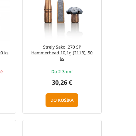
Strely Sako .270 SP
0 ks
Hammerhead 10,1g (211B), 50
ks
né
Do 2-3 dní
30,26 €
DO KOŠÍKA