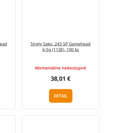
head
Strely Sako .243 SP Gamehead
6,5g (113E), 100 ks
Momentálne nedostupné
38,01 €
DETAIL