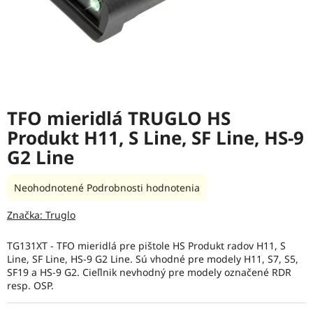
TFO mieridlá TRUGLO HS
Produkt H11, S Line, SF Line, HS-9
G2 Line
Priemerné
Neohodnotené
Podrobnosti hodnotenia
hodnotenie
produktu
Značka:
Truglo
je
0,0
TG131XT - TFO mieridlá pre pištole HS Produkt radov H11, S
z
Line, SF Line, HS-9 G2 Line. Sú vhodné pre modely H11, S7, S5,
5
SF19 a HS-9 G2. Cieľlnik nevhodný pre modely označené RDR
hviezdičiek.
resp. OSP.