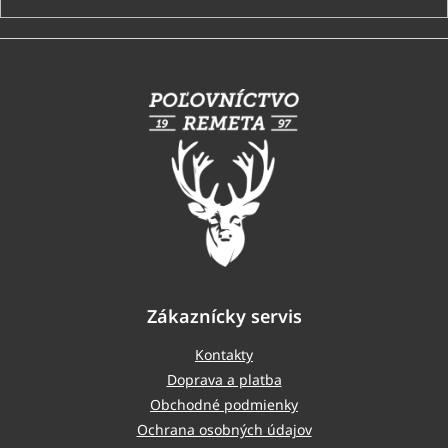
Z
á
p
ä
t
i
e
Zákaznícky servis
Kontakty
Doprava a platba
Obchodné podmienky
Ochrana osobných údajov