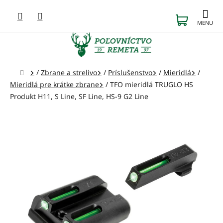
Prejsť
na
NÁKUP
obsah
KOŠÍK
Domov
/
Zbrane a strelivo
/
Príslušenstvo
/
Mieridlá
/
Mieridlá pre krátke zbrane
/
TFO mieridlá TRUGLO HS
Produkt H11, S Line, SF Line, HS-9 G2 Line