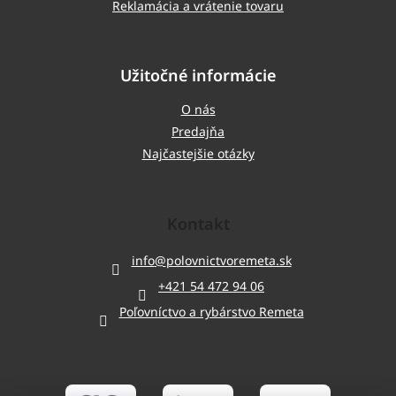
Reklamácia a vrátenie tovaru
Užitočné informácie
O nás
Predajňa
Najčastejšie otázky
Kontakt
info
@
polovnictvoremeta.sk
+421 54 472 94 06
Poľovníctvo a rybárstvo Remeta