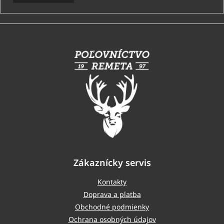
Z
á
p
ä
t
i
e
Zákaznícky servis
Kontakty
Doprava a platba
Obchodné podmienky
Ochrana osobných údajov