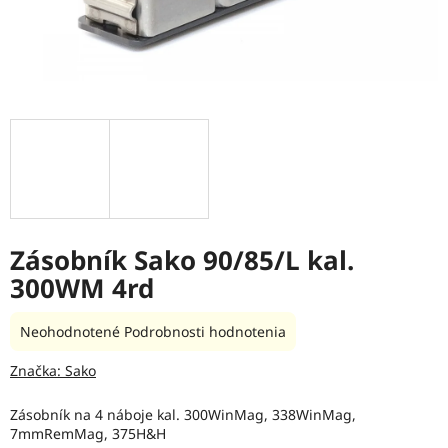
Zásobník Sako 90/85/L kal.
300WM 4rd
Priemerné
Neohodnotené
Podrobnosti hodnotenia
hodnotenie
produktu
Značka:
Sako
je
0,0
Zásobník na 4 náboje kal. 300WinMag, 338WinMag,
z
7mmRemMag, 375H&H
5