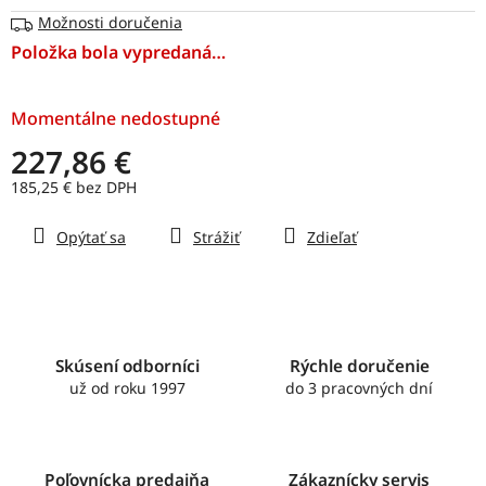
hviezdičiek.
Možnosti doručenia
Položka bola vypredaná…
Momentálne nedostupné
227,86 €
185,25 € bez DPH
Jednotková
Opýtať sa
Strážiť
Zdieľať
cena:
Skúsení odborníci
Rýchle doručenie
už od roku 1997
do 3 pracovných dní
Poľovnícka predajňa
Zákaznícky servis