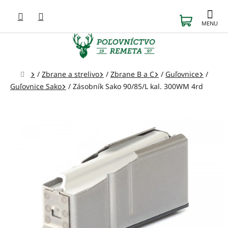
Prejsť
na
NÁKUP
obsah
KOŠÍK
Domov
/
Zbrane a strelivo
/
Zbrane B a C
/
Guľovnice
/
Guľovnice Sako
/
Zásobník Sako 90/85/L kal. 300WM 4rd