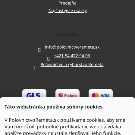
Predajňa
Najčastejšie otázky
Kontakt
info
@
polovnictvoremeta.sk
+421 54 472 94 06
Poľovníctvo a rybárstvo Remeta
Táto webstránka používa súbory cookies.
V PolovnictvoRemeta.sk používame cookies, aby sme
Vám umožnili pohodlné prehliadanie webu a vďaka
analýze prevádzky neustále zlepšovali jeho funkcie,