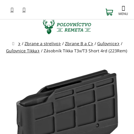
Prejsť
na
NÁKUP
obsah
KOŠÍK
Domov
/
Zbrane a strelivo
/
Zbrane B a C
/
Guľovnice
/
Guľovnice Tikka
/
Zásobník Tikka T3x/T3 Short 4rd (223Rem)