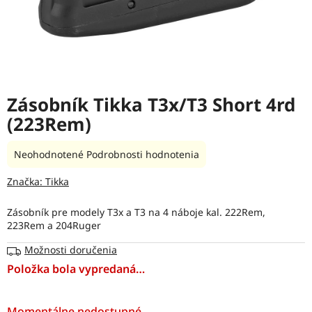
Zásobník Tikka T3x/T3 Short 4rd
(223Rem)
Priemerné
Neohodnotené
Podrobnosti hodnotenia
hodnotenie
produktu
Značka:
Tikka
je
0,0
Zásobník pre modely T3x a T3 na 4 náboje kal. 222Rem,
z
223Rem a 204Ruger
5
hviezdičiek.
Možnosti doručenia
Položka bola vypredaná…
Momentálne nedostupné