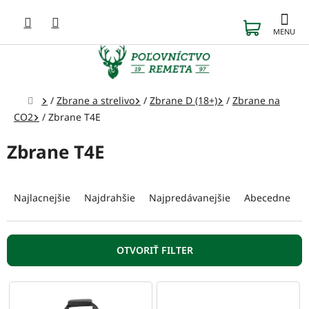
Prejsť
na
NÁKUP
obsah
KOŠÍK
Domov
/
Zbrane a strelivo
/
Zbrane D (18+)
/
Zbrane na
CO2
/
Zbrane T4E
Zbrane T4E
R
a
Najlacnejšie
Najdrahšie
Najpredávanejšie
Abecedne
d
e
n
OTVORIŤ FILTER
i
e
V
p
ý
r