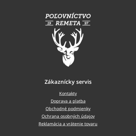
Z
á
p
ä
t
i
e
Zákaznícky servis
Kontakty
Doprava a platba
Obchodné podmienky
Ochrana osobných údajov
Reklamácia a vrátenie tovaru