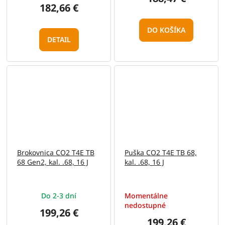
182,66 €
DO KOŠÍKA
DETAIL
Brokovnica CO2 T4E TB
Puška CO2 T4E TB 68,
68 Gen2, kal. .68, 16 J
kal. .68, 16 J
Do 2-3 dní
Momentálne
nedostupné
199,26 €
199,26 €