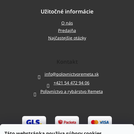
Užitočné informácie
O nás
Predajňa
Najčastejšie otázky
Kontakt
info
@
polovnictvoremeta.sk
+421 54 472 94 06
Poľovníctvo a rybárstvo Remeta
Táto webstránka používa súbory cookies.