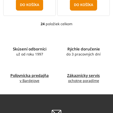
DO KOŠÍKA
DO KOŠÍKA
24
položiek celkom
O
v
l
á
d
Skúsení odborníci
Rýchle doručenie
a
c
už od roku 1997
do 3 pracovných dní
i
e
p
r
Poľovnícka predajňa
Zákaznícky servis
v
v Bardejove
ochotne poradíme
k
y
v
ý
p
i
s