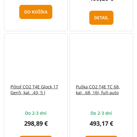
DO KOŠÍKA
DETAIL
Pištoľ CO2 T4E Glock 17
Puška CO2 T4E TC 68,
Gen5, kal. .43, 5 J
kal. .68, 16J, full-auto
Do 2-3 dní
Do 2-3 dní
298,89 €
493,17 €