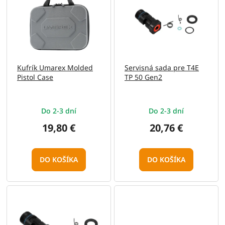
p
o
i
d
s
u
p
k
r
t
o
o
Kufrík Umarex Molded
Servisná sada pre T4E
d
v
Pistol Case
TP 50 Gen2
u
k
t
Do 2-3 dní
Do 2-3 dní
o
v
19,80 €
20,76 €
DO KOŠÍKA
DO KOŠÍKA